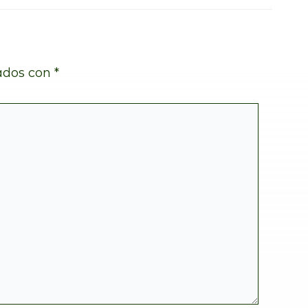
ados con
*